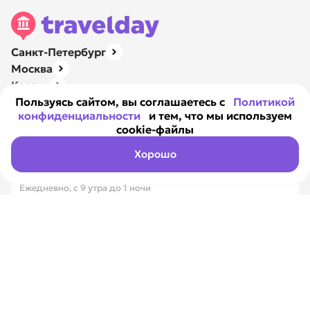
Санкт-Петербург
Москва
Казань
Нижний Новгород
Пользуясь сайтом, вы соглашаетесь с
Политикой
конфиденциальности
и тем, что мы используем
Ярославль
cookie-файлы
Навигация
О компании
Хорошо
Контакты
Ежедневно, с 9 утра до 1 ночи
8 800 351-17-89
Вся Россия, бесплатно
8 812 317-18-99
Санкт-Петербург
Max
Telegram