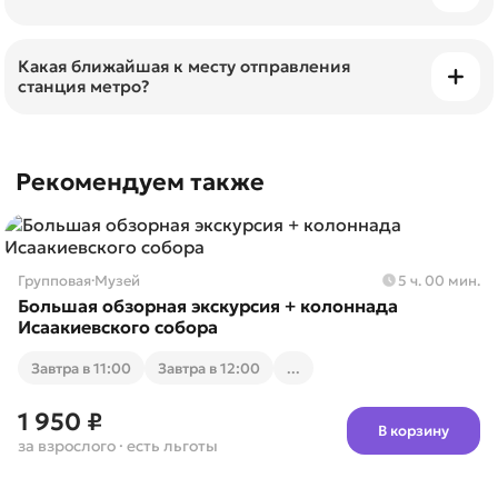
Да, льготы предоставляются пенсионерам,
студентам, детям, многодетным семьям,
Какая ближайшая к месту отправления
станция метро?
инвалидам, участникам боевых действий.
Станция метро "Невский проспект" (вых. №1 на
Не забудьте предъявить соответствующие
Думскую ул.)
Рекомендуем также
документы при посадке.
Групповая
·
Музей
5 ч. 00 мин.
Большая обзорная экскурсия + колоннада
Исаакиевского собора
Завтра в 11:00
Завтра в 12:00
...
1 950 ₽
В корзину
за взрослого
· есть льготы