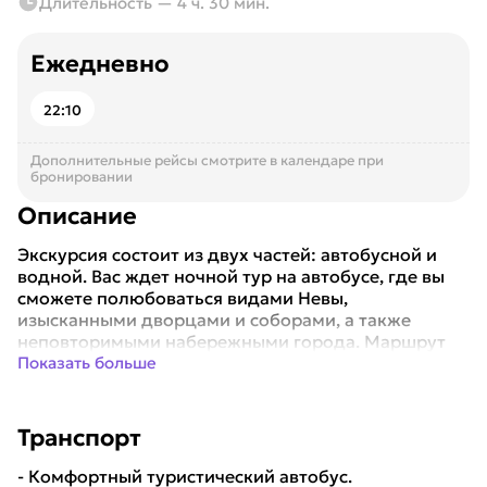
Длительность — 4 ч. 30 мин.
Ежедневно
22:10
Дополнительные рейсы смотрите в календаре при
бронировании
Описание
Экскурсия состоит из двух частей: автобусной и
водной. Вас ждет ночной тур на автобусе, где вы
сможете полюбоваться видами Невы,
изысканными дворцами и соборами, а также
неповторимыми набережными города. Маршрут
охватыва...
Показать больше
Транспорт
- Комфортный туристический автобус.