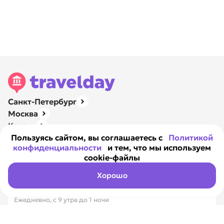
Санкт-Петербург
Москва
Казань
Нижний Новгород
Пользуясь сайтом, вы соглашаетесь с
Политикой
конфиденциальности
и тем, что мы используем
Ярославль
cookie-файлы
Навигация
О компании
Хорошо
Контакты
Ежедневно, с 9 утра до 1 ночи
8 800 351-17-89