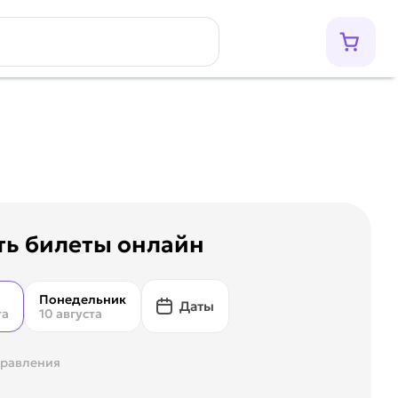
ть билеты онлайн
Понедельник
Даты
та
10 августа
правления