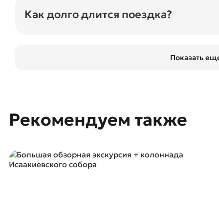
купить льготный билет.
Как долго длится поездка?
Полный круг — 2 часа, но вы можете выйти на о
в городе.
Показать ещ
Рекомендуем также