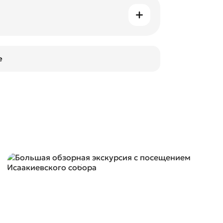
становках и провести больше времени
е