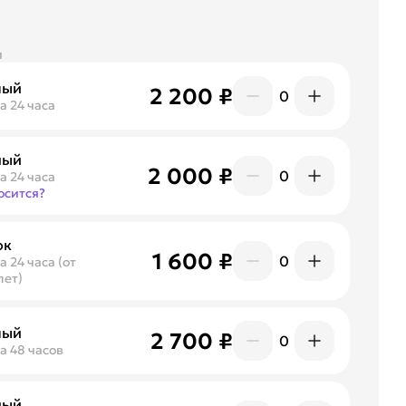
и
лый
2 200 ₽
0
а 24 часа
ный
2 000 ₽
0
а 24 часа
осится?
ок
1 600 ₽
0
а 24 часа (от
лет)
лый
2 700 ₽
0
а 48 часов
ный