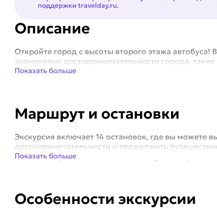
поддержки travelday.ru.
Описание
Откройте город с высоты второго этажа автобуса! 
знаменитые достопримечательности города, такие к
Дворцовая площадь - Исаакиевский и Казанский собо
Показать больше
Маршрут и остановки
Экскурсия включает 14 остановок, где вы можете в
достопримечательности и продолжить путешествие.
момента первой посадки. Рекомендуем выбрать биле
Показать больше
Особенности экскурсии