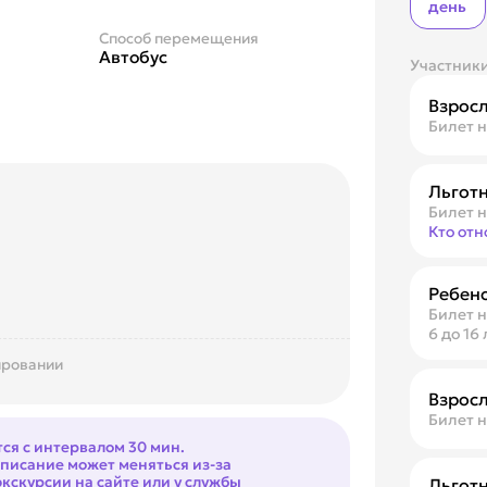
день
Способ перемещения
Автобус
Участник
Взрос
Билет н
Льгот
Билет н
Кто отн
Ребен
Билет н
6 до 16 
ировании
Взрос
Билет н
тся с интервалом 30 мин.
списание может меняться из-за
кскурсии на сайте или у службы
Льгот