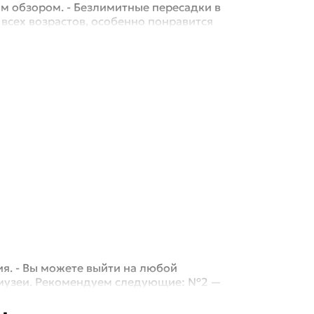
м обзором. - Безлимитные пересадки в
 всех возрастов, особенно понравится
.
ия. - Вы можете выйти на любой
 музеи. Рекомендуем следующие: №2 —
; №5 — Ка...