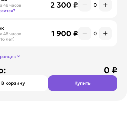
2 300 ₽
0
а 48 часов
осится?
ок
1 900 ₽
0
а 48 часов
 16 лет)
транцев
о:
0
₽
В корзину
Купить