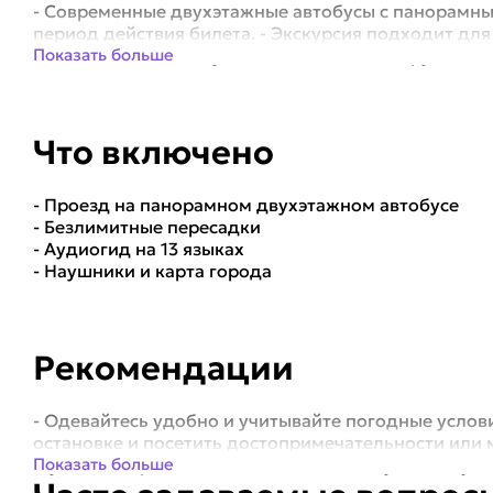
- Современные двухэтажные автобусы с панорамны
период действия билета. - Экскурсия подходит для
семьям с детьми. - Аудиогид на 13 языках: русский..
Показать больше
Что включено
- Проезд на панорамном двухэтажном автобусе
- Безлимитные пересадки
- Аудиогид на 13 языках
- Наушники и карта города
Рекомендации
- Одевайтесь удобно и учитывайте погодные услов
остановке и посетить достопримечательности или
Музей Фаберже, Аничков мост; №4 — Русский музей
Показать больше