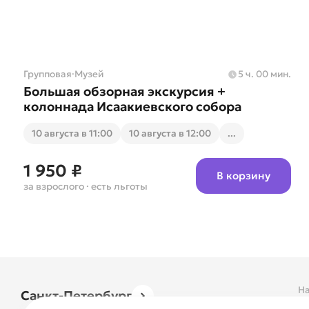
Групповая
·
Музей
5 ч. 00 мин.
Большая обзорная экскурсия +
колоннада Исаакиевского собора
10 августа в 11:00
10 августа в 12:00
...
1 950 ₽
В корзину
за взрослого
· есть льготы
На
Санкт-Петербург
О