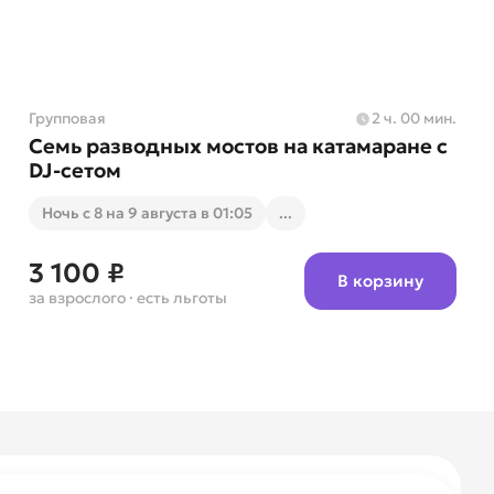
Групповая
2 ч. 00 мин.
Семь разводных мостов на катамаране с
DJ-сетом
Ночь с 8 на 9 августа в 01:05
...
3 100 ₽
В корзину
за взрослого
· есть льготы
евно, с 9 утра до 1 ночи