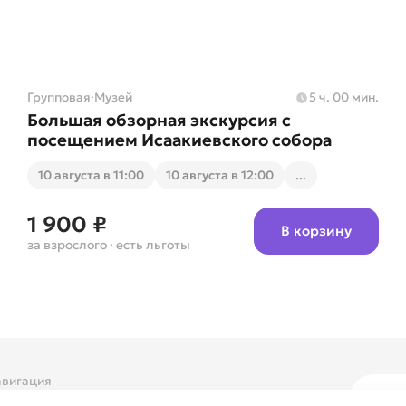
Групповая
·
Музей
5 ч. 00 мин.
Большая обзорная экскурсия с
посещением Исаакиевского собора
10 августа в 11:00
10 августа в 12:00
...
1 900 ₽
В корзину
за взрослого
· есть льготы
вигация
 компании
Ежедн