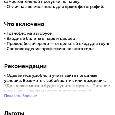
самостоятельной прогулки по парку.
- Отличная возможность для ярких фотографий.
Что включено
- Трансфер на автобусе
- Входные билеты в парк и дворец
- Проход без очереди — отдельный вход для групп
- Сопровождение профессионального гида
Рекомендации
- Одевайтесь удобно и учитывайте погодные
условия. Возьмите с собой зонтик или дождевик.
*Дождевик можно будет купить в музее. - Питание
в рамках экскурсии не предоставляется. На
территории парка имеются кафе и точки п...
Показать больше
Льготы