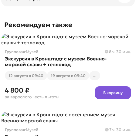
инвалидам, участникам боевых действий.
Станция метро "Невский проспект" (вых. №1 на
Не забудьте предъявить соответствующие
Думскую ул.)
Рекомендуем также
документы при посадке.
Групповая
·
Музей
8 ч. 30 мин.
Экскурсия в Кронштадт с музеем Военно-
морской славы + теплоход
12 августа в 09:40
19 августа в 09:40
...
4 800 ₽
В корзину
за взрослого
· есть льготы
Групповая
·
Музей
7 ч. 30 мин.