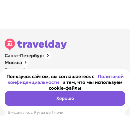
Санкт-Петербург
Москва
Казань
Нижний Новгород
Пользуясь сайтом, вы соглашаетесь с
Политикой
конфиденциальности
и тем, что мы используем
Ярославль
cookie-файлы
Навигация
О компании
Хорошо
Контакты
Ежедневно, с 9 утра до 1 ночи
8 800 351-17-89
Вся Россия, бесплатно