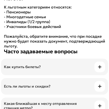
К льготным категориям относятся:
- Пенсионеры
- Многодетные семьи
- Инвалиды (1/2 группа)
- Участники боевых действий
Пожалуйста, обратите внимание, что при посадке
нужно будет показать документ, подтверждающий
льготу.
Часто задаваемые вопросы
Как купить билеты?
Билеты можно приобрести онлайн и просто
показать их с телефона.
Есть ли льготы и скидки?
Да, льготы предоставляются пенсионерам,
студентам, детям, многодетным семьям,
Какая ближайшая к месту отправления
станция метро?