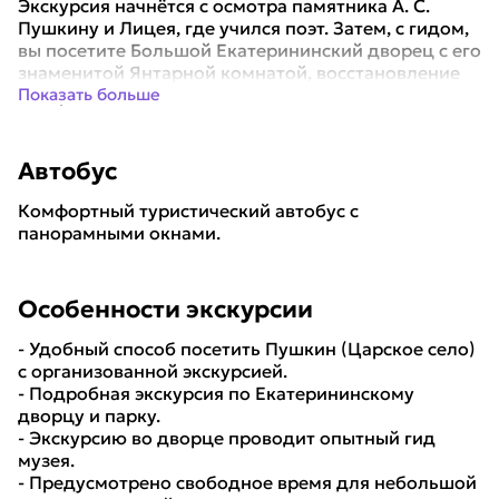
Экскурсия начнётся с осмотра памятника А. С.
Пушкину и Лицея, где учился поэт. Затем, с гидом,
вы посетите Большой Екатерининский дворец с его
знаменитой Янтарной комнатой, восстановление
которой после Великой Отечес...
Показать больше
Автобус
Комфортный туристический автобус с
панорамными окнами.
Особенности экскурсии
- Удобный способ посетить Пушкин (Царское село)
с организованной экскурсией.
- Подробная экскурсия по Екатерининскому
дворцу и парку.
- Экскурсию во дворце проводит опытный гид
музея.
- Предусмотрено свободное время для небольшой