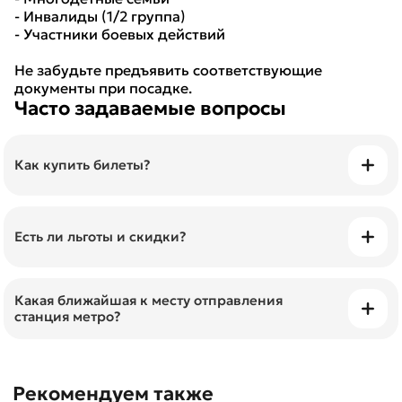
- Инвалиды (1/2 группа)
- Участники боевых действий
Не забудьте предъявить соответствующие
документы при посадке.
Часто задаваемые вопросы
Как купить билеты?
Билеты можно приобрести онлайн и просто
показать их с телефона.
Есть ли льготы и скидки?
Да, льготы предоставляются пенсионерам,
студентам, детям, многодетным семьям,
Какая ближайшая к месту отправления
станция метро?
инвалидам, участникам боевых действий.
Станция метро "Невский проспект" (вых. №1 на
Не забудьте предъявить соответствующие
Думскую ул.)
Рекомендуем также
документы при посадке.