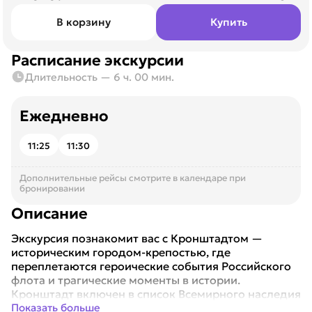
В корзину
Купить
Расписание экскурсии
Длительность — 6 ч. 00 мин.
Ежедневно
11:25
11:30
Дополнительные рейсы смотрите в календаре при
бронировании
Описание
Экскурсия познакомит вас с Кронштадтом —
историческим городом-крепостью, где
переплетаются героические события Российского
флота и трагические моменты в истории.
Кронштадт включен в список Всемирного наследия
ЮНЕСКО и им...
Показать больше