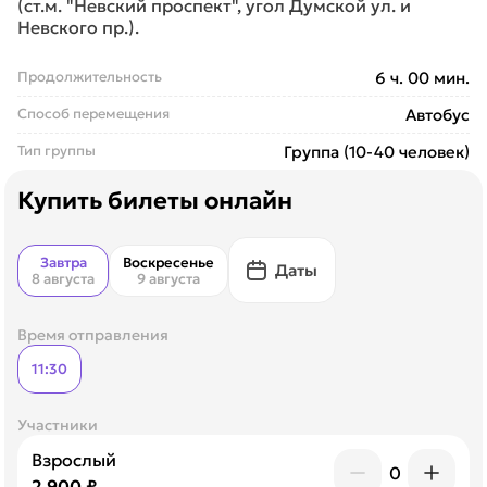
(ст.м. "Невский проспект", угол Думской ул. и
Невского пр.).
Продолжительность
6 ч. 00 мин.
Способ перемещения
Автобус
Тип группы
Группа (10-40 человек)
Купить билеты онлайн
Завтра
Воскресенье
Даты
8 августа
9 августа
Время отправления
11:30
Участники
Взрослый
0
2 900 ₽