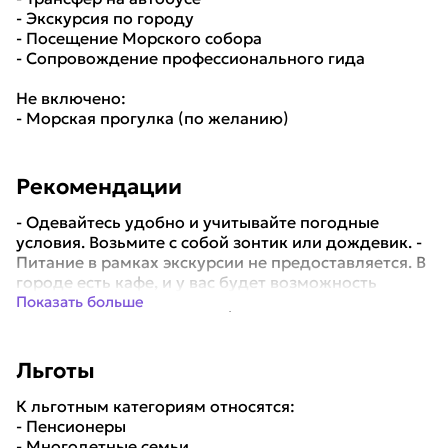
- Экскурсия по городу
- Посещение Морского собора
- Сопровождение профессионального гида
Не включено:
- Морская прогулка (по желанию)
Рекомендации
- Одевайтесь удобно и учитывайте погодные
условия. Возьмите с собой зонтик или дождевик. -
Питание в рамках экскурсии не предоставляется. В
городе есть кафе, и у вас будет возможность
посетить их в свободное время. Такж...
Показать больше
Льготы
К льготным категориям относятся:
- Пенсионеры
- Многодетные семьи