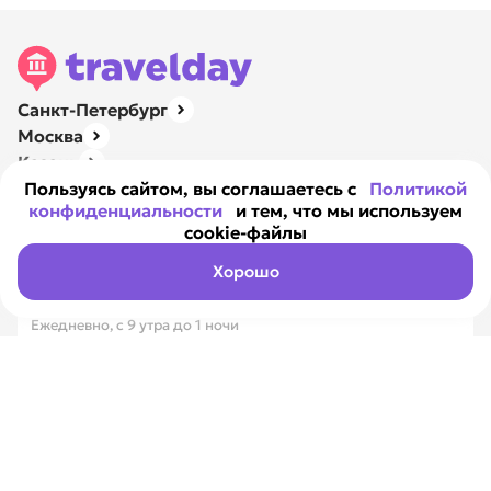
Санкт-Петербург
Москва
Казань
Нижний Новгород
Пользуясь сайтом, вы соглашаетесь с
Политикой
конфиденциальности
и тем, что мы используем
Ярославль
cookie-файлы
Навигация
О компании
Хорошо
Контакты
Ежедневно, с 9 утра до 1 ночи
8 800 351-17-89
Вся Россия, бесплатно
8 812 317-18-99
Санкт-Петербург
Max
Telegram