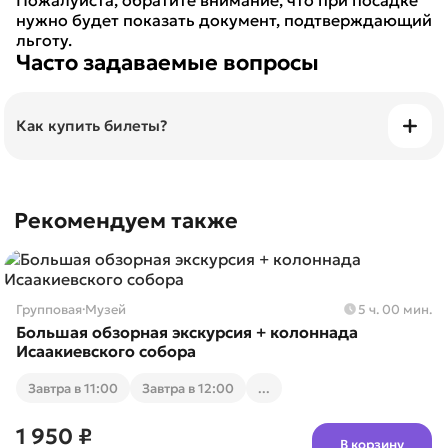
Пожалуйста, обратите внимание, что при посадке
нужно будет показать документ, подтверждающий
льготу.
Часто задаваемые вопросы
Как купить билеты?
Билеты можно приобрести онлайн и просто
показать их с телефона.
Рекомендуем также
Групповая
·
Музей
5 ч. 00 мин.
Большая обзорная экскурсия + колоннада
Исаакиевского собора
Завтра в 11:00
Завтра в 12:00
...
1 950 ₽
В корзину