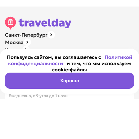
Санкт-Петербург
Москва
Казань
Нижний Новгород
Пользуясь сайтом, вы соглашаетесь с
Политикой
конфиденциальности
и тем, что мы используем
Ярославль
cookie-файлы
Навигация
О компании
Хорошо
Контакты
Ежедневно, с 9 утра до 1 ночи
8 800 351-17-89
Вся Россия, бесплатно
8 812 317-18-99
Санкт-Петербург
Max
Telegram