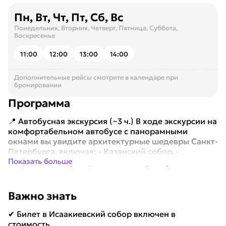
Пн, Вт, Чт, Пт, Сб, Вс
Понедельник, Вторник, Четверг, Пятница, Суббота,
Воскресенье
11:00
12:00
13:00
14:00
Дополнительные рейсы смотрите в календаре при
бронировании
Программа
📍 Автобусная экскурсия (~3 ч.) В ходе экскурсии на
комфортабельном автобусе с панорамными
окнами вы увидите архитектурные шедевры Санкт-
Петербурга, включая: - Казанский собор, -
Петропавловскую крепость, - Дворцовую...
Показать больше
Важно знать
✔ Билет в Исаакиевский собор включен в
стоимость