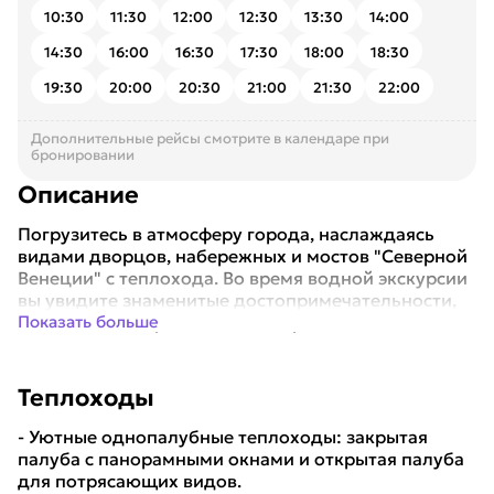
10:30
11:30
12:00
12:30
13:30
14:00
14:30
16:00
16:30
17:30
18:00
18:30
19:30
20:00
20:30
21:00
21:30
22:00
Дополнительные рейсы смотрите в календаре при
бронировании
Описание
Погрузитесь в атмосферу города, наслаждаясь
видами дворцов, набережных и мостов "Северной
Венеции" с теплохода. Во время водной экскурсии
вы увидите знаменитые достопримечательности,
такие как: - Петропавловская крепост...
Показать больше
Теплоходы
- Уютные однопалубные теплоходы: закрытая
палуба с панорамными окнами и открытая палуба
для потрясающих видов.