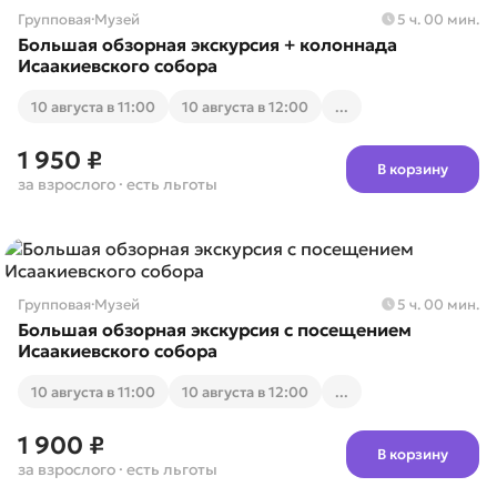
собой подтверждающие документы.
Групповая
·
Музей
5 ч. 00 мин.
Большая обзорная экскурсия + колоннада
Дети до 2 лет включительно — бесплатно.
Исаакиевского собора
10 августа в 11:00
10 августа в 12:00
...
1 950 ₽
В корзину
за взрослого
· есть льготы
Групповая
·
Музей
5 ч. 00 мин.
Большая обзорная экскурсия с посещением
Исаакиевского собора
10 августа в 11:00
10 августа в 12:00
...
1 900 ₽
В корзину
за взрослого
· есть льготы