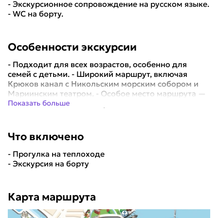
- Экскурсионное сопровождение на русском языке.
- WC на борту.
Особенности экскурсии
- Подходит для всех возрастов, особенно для
семей с детьми. - Широкий маршрут, включая
Крюков канал с Никольским морским собором и
Мариинским театром. - Особое место маршрута —
"семимостье", где одновременно видны 7 мо...
Показать больше
Что включено
- Прогулка на теплоходе
- Экскурсия на борту
Карта маршрута