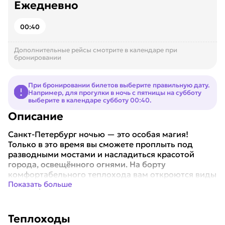
Ежедневно
00:40
Дополнительные рейсы смотрите в календаре при
бронировании
При бронировании билетов выберите правильную дату.
Например, для прогулки в ночь с пятницы на субботу
выберите в календаре субботу 00:40.
Описание
Санкт-Петербург ночью — это особая магия!
Только в это время вы сможете проплыть под
разводными мостами и насладиться красотой
города, освещённого огнями. На борту
комфортабельного теплохода вам откроются виды
на набереж...
Показать больше
Теплоходы