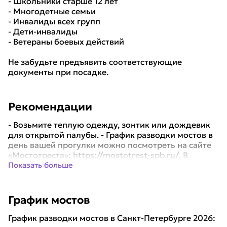
- Школьники старше 12 лет
- Многодетные семьи
- Инвалиды всех групп
- Дети-инвалиды
- Ветераны боевых действий
Не забудьте предъявить соответствующие
документы при посадке.
Рекомендации
- Возьмите теплую одежду, зонтик или дождевик
для открытой палубы. - График разводки мостов в
день вашей прогулки можно посмотреть на сайте
«Мостотреста»: https://mostotrest-spb.ru/. В
праздничные дни график может менят...
Показать больше
График мостов
График разводки мостов в Санкт-Петербурге 2026: