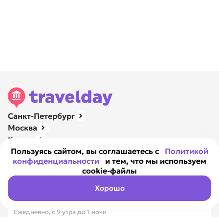
Санкт-Петербург
Москва
Казань
Нижний Новгород
Пользуясь сайтом, вы соглашаетесь с
Политикой
конфиденциальности
и тем, что мы используем
Ярославль
cookie-файлы
Навигация
О компании
Хорошо
Контакты
Ежедневно, с 9 утра до 1 ночи