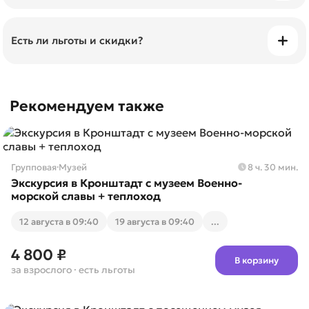
Билеты можно приобрести онлайн и просто
показать их с телефона.
Есть ли льготы и скидки?
Да, скидки предоставляются пенсионерам,
студентам, детям, многодетным семьям,
Рекомендуем также
инвалидам, ветеранам боевых действий. В этом
случае вам нужно купить на сайте льготный билет,
а также не забыть взять с собой подтверждающие
документы. Дети до 4 лет включительно —
Групповая
·
Музей
8 ч. 30 мин.
бесплатно.
Экскурсия в Кронштадт с музеем Военно-
морской славы + теплоход
12 августа в 09:40
19 августа в 09:40
...
4 800 ₽
В корзину
за взрослого
· есть льготы