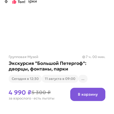
Топ!
Групповая
·
Музей
7 ч. 00 мин.
Экскурсия "Большой Петергоф":
дворцы, фонтаны, парки
Cегодня в 12:30
11 августа в 09:00
...
4 990 ₽
5 300 ₽
В корзину
за взрослого
· есть льготы