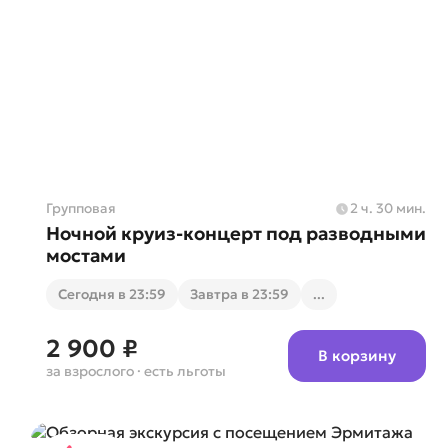
Групповая
2 ч. 30 мин.
Ночной круиз-концерт под разводными
мостами
Cегодня в 23:59
Завтра в 23:59
...
2 900 ₽
В корзину
за взрослого
· есть льготы