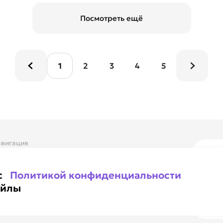
Посмотреть ещё
1
2
3
4
5
вигация
 компании
Ежедн
онтакты
8 80
Вся Р
 с
Политикой конфиденциальности
Ma
айлы
Наши 
Ка