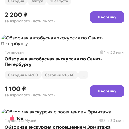
Cегодня
Завтра
11 августа
2 200 ₽
В корзину
за взрослого
· есть льготы
Групповая
1 ч. 30 мин.
Обзорная автобусная экскурсия по Санкт-
Петербургу
Cегодня в 14:00
Cегодня в 16:40
...
1 100 ₽
В корзину
за взрослого
· есть льготы
Топ!
Групповая
·
Музей
3 ч. 30 мин.
Обзорная экскурсия с посещением Эрмитажа