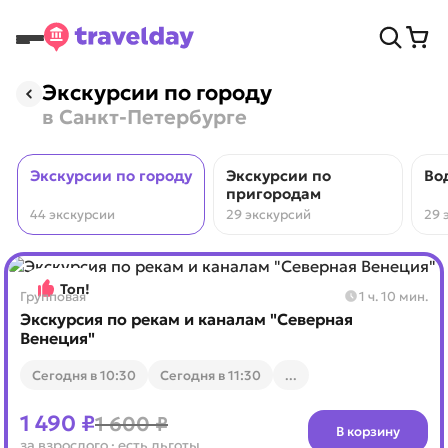
Экскурсии по городу
в Санкт-Петербурге
Экскурсии по городу
Экскурсии по
Во
пригородам
44 экскурсии
29 экскурсий
29 
Топ!
Групповая
1 ч. 10 мин.
Экскурсия по рекам и каналам "Северная
Венеция"
Cегодня в 10:30
Cегодня в 11:30
...
1 490 ₽
1 600 ₽
В корзину
за взрослого
· есть льготы