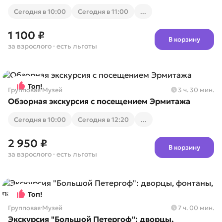
Cегодня в 10:00
Cегодня в 11:00
...
1 100 ₽
В корзину
за взрослого
· есть льготы
Топ!
Групповая
·
Музей
3 ч. 30 мин.
Обзорная экскурсия с посещением Эрмитажа
Cегодня в 10:00
Cегодня в 12:20
...
2 950 ₽
В корзину
за взрослого
· есть льготы
Топ!
Групповая
·
Музей
7 ч. 00 мин.
Экскурсия "Большой Петергоф": дворцы,