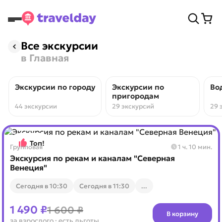
Все экскурсии
в Главная
Экскурсии по городу
Экскурсии по
Во
пригородам
44 экскурсии
29 экскурсий
29 
Топ!
Групповая
1 ч. 10 мин.
Экскурсия по рекам и каналам "Северная
Венеция"
Cегодня в 10:30
Cегодня в 11:30
...
1 490 ₽
1 600 ₽
В корзину
за взрослого
· есть льготы