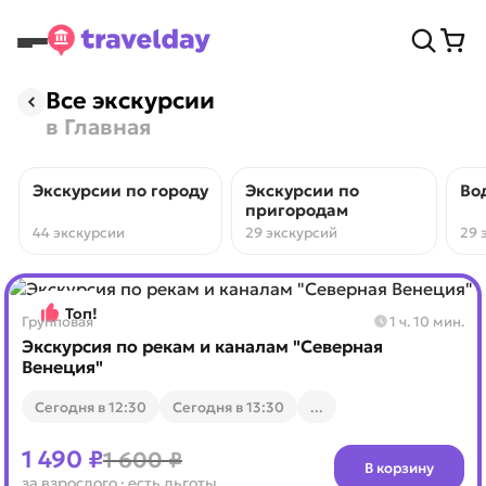
Все экскурсии
в Главная
Экскурсии по городу
Экскурсии по
Во
пригородам
44 экскурсии
29 экскурсий
29 
Топ!
Групповая
1 ч. 10 мин.
Экскурсия по рекам и каналам "Северная
Венеция"
Cегодня в 12:30
Cегодня в 13:30
...
1 490 ₽
1 600 ₽
В корзину
за взрослого
· есть льготы