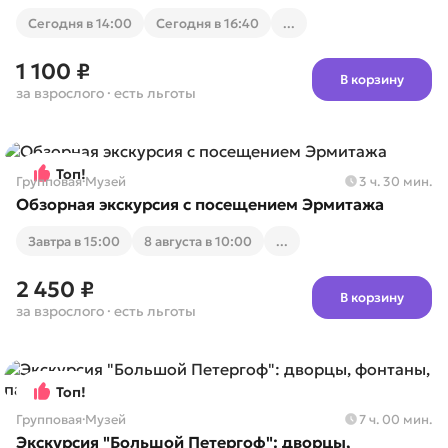
Cегодня в 14:00
Cегодня в 16:40
...
1 100 ₽
В корзину
за взрослого
· есть льготы
Топ!
Групповая
·
Музей
3 ч. 30 мин.
Обзорная экскурсия с посещением Эрмитажа
Завтра в 15:00
8 августа в 10:00
...
2 450 ₽
В корзину
за взрослого
· есть льготы
Топ!
Групповая
·
Музей
7 ч. 00 мин.
Экскурсия "Большой Петергоф": дворцы,