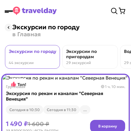
Экскурсии по городу
в Главная
Экскурсии по городу
Экскурсии по
Во
пригородам
44 экскурсии
29 экскурсий
29 
Топ!
Групповая
1 ч. 10 мин.
Экскурсия по рекам и каналам "Северная
Венеция"
Cегодня в 10:30
Cегодня в 11:30
...
1 490 ₽
1 600 ₽
В корзину
за взрослого
· есть льготы