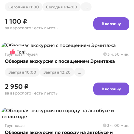
Cегодня в 11:00
Cегодня в 14:00
...
1 100 ₽
В корзину
за взрослого
· есть льготы
Топ!
Групповая
·
Музей
3 ч. 30 мин.
Обзорная экскурсия с посещением Эрмитажа
Завтра в 10:00
Завтра в 12:20
...
2 950 ₽
В корзину
за взрослого
· есть льготы
Групповая
3 ч. 00 мин.
Обзорная экскурсия по городу на автобусе и