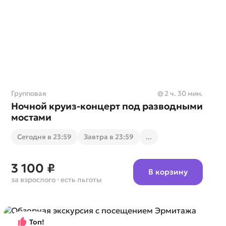
Групповая
2 ч. 30 мин.
Ночной круиз-концерт под разводными
мостами
Cегодня в 23:59
Завтра в 23:59
...
3 100 ₽
В корзину
за взрослого
· есть льготы
Топ!