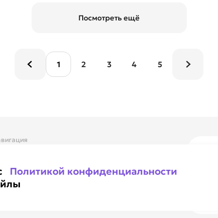
Посмотреть ещё
1
2
3
4
5
вигация
 компании
Ежедн
онтакты
8 80
Вся Р
 с
Политикой конфиденциальности
Ma
айлы
Наши 
Ка