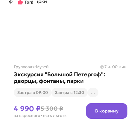
Топ!
Групповая
·
Музей
7 ч. 00 мин.
Экскурсия "Большой Петергоф":
дворцы, фонтаны, парки
Завтра в 09:00
Завтра в 12:30
...
4 990 ₽
5 300 ₽
В корзину
за взрослого
· есть льготы