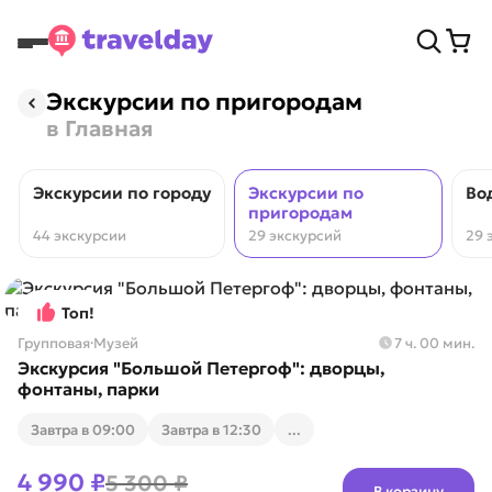
Экскурсии по пригородам
в Главная
Экскурсии по городу
Экскурсии по
Во
пригородам
44 экскурсии
29 экскурсий
29 
Топ!
Групповая
·
Музей
7 ч. 00 мин.
Экскурсия "Большой Петергоф": дворцы,
фонтаны, парки
Завтра в 09:00
Завтра в 12:30
...
4 990 ₽
5 300 ₽
В корзину