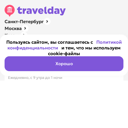
Санкт-Петербург
Москва
Казань
Нижний Новгород
Пользуясь сайтом, вы соглашаетесь с
Политикой
конфиденциальности
и тем, что мы используем
Ярославль
cookie-файлы
Навигация
О компании
Хорошо
Контакты
Ежедневно, с 9 утра до 1 ночи
8 800 351-17-89
Вся Россия, бесплатно
8 812 317-18-99
Санкт-Петербург
Max
Telegram