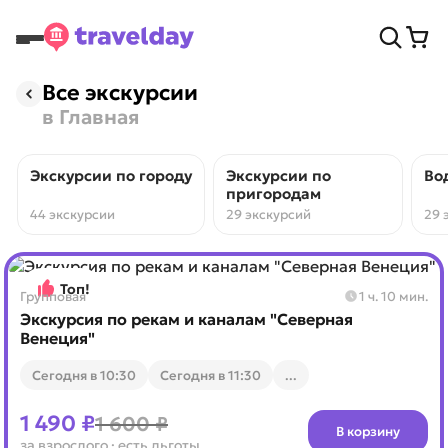
Все экскурсии
в Главная
Экскурсии по городу
Экскурсии по
Во
пригородам
44 экскурсии
29 экскурсий
29 
Топ!
Групповая
1 ч. 10 мин.
Экскурсия по рекам и каналам "Северная
Венеция"
Cегодня в 10:30
Cегодня в 11:30
...
1 490 ₽
1 600 ₽
В корзину
за взрослого
· есть льготы