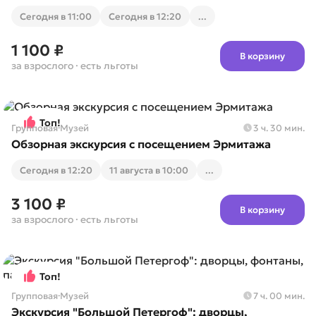
Cегодня в 11:00
Cегодня в 12:20
...
1 100 ₽
В корзину
за взрослого
· есть льготы
Топ!
Групповая
·
Музей
3 ч. 30 мин.
Обзорная экскурсия с посещением Эрмитажа
Cегодня в 12:20
11 августа в 10:00
...
3 100 ₽
В корзину
за взрослого
· есть льготы
Топ!
Групповая
·
Музей
7 ч. 00 мин.
Экскурсия "Большой Петергоф": дворцы,