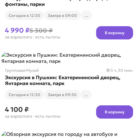
фонтаны, парки
Cегодня в 12:30
Завтра в 09:00
...
4 990 ₽
5 300 ₽
В корзину
за взрослого
· есть льготы
Групповая
·
Музей
5 ч. 30 мин.
Экскурсия в Пушкин: Екатерининский дворец,
Янтарная комната, парк
Cегодня в 12:30
Завтра в 09:30
...
4 100 ₽
В корзину
за взрослого
· есть льготы