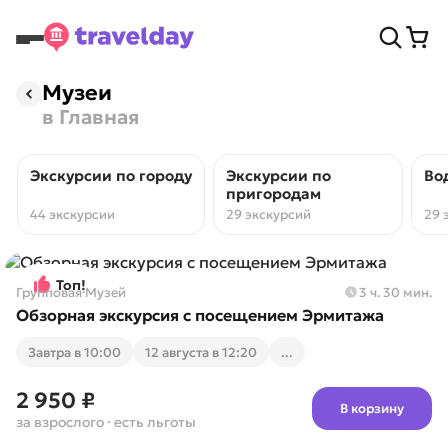
Музеи
в Главная
Экскурсии по городу
Экскурсии по
Во
пригородам
44 экскурсии
29 экскурсий
29 
Топ!
Групповая
·
Музей
3 ч. 30 мин.
Обзорная экскурсия с посещением Эрмитажа
Завтра в 10:00
12 августа в 12:20
...
2 950 ₽
В корзину
за взрослого
· есть льготы