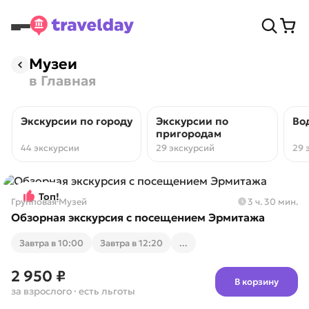
Музеи
в Главная
Экскурсии по городу
Экскурсии по
Во
пригородам
44 экскурсии
29 экскурсий
29 
Топ!
Групповая
·
Музей
3 ч. 30 мин.
Обзорная экскурсия с посещением Эрмитажа
Завтра в 10:00
Завтра в 12:20
...
2 950 ₽
В корзину
за взрослого
· есть льготы