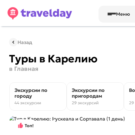
Меню
Назад
Туры в Карелию
в Главная
Экскурсии по
Экскурсии по
Во
городу
пригородам
44 экскурсии
29 экскурсий
29
Топ!