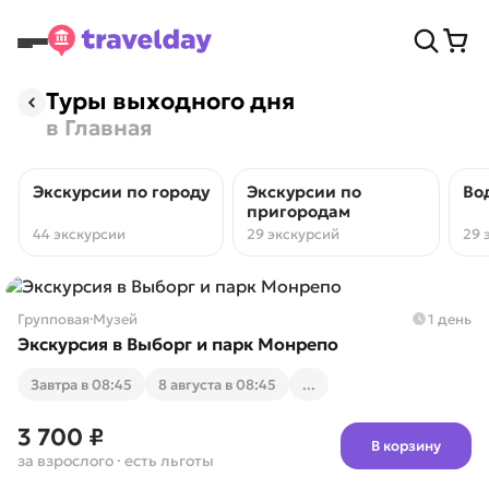
Туры выходного дня
в Главная
Экскурсии по городу
Экскурсии по
Во
пригородам
44 экскурсии
29 экскурсий
29 
Групповая
·
Музей
1 день
Экскурсия в Выборг и парк Монрепо
Завтра в 08:45
8 августа в 08:45
...
3 700 ₽
В корзину
за взрослого
· есть льготы