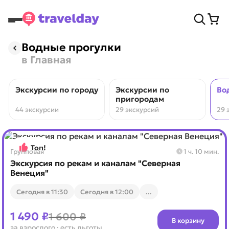
Водные прогулки
в Главная
Экскурсии по городу
Экскурсии по
Во
пригородам
44 экскурсии
29 экскурсий
29 
Топ!
Групповая
1 ч. 10 мин.
Экскурсия по рекам и каналам "Северная
Венеция"
Cегодня в 11:30
Cегодня в 12:00
...
1 490 ₽
1 600 ₽
В корзину
за взрослого
· есть льготы